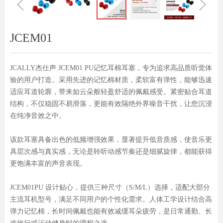
ꁆ
ꁇ
JCEM01
JCALLY杰仕声 JCEM01 PU记忆耳棉耳塞，专为追求高品质听觉体
验的用户打造。采用先进的记忆棉材质，柔软富有弹性，能够迅速
适应耳道轮廓，带来如云朵般轻盈舒适的佩戴感受。紧密贴合耳道
结构，不仅稳固不易滑落，更能有效隔绝外界噪音干扰，让您沉浸
在纯净音效之中。
该款耳塞具备出色的低频增强效果，显著提升低音质感，使音乐更
具层次感与真实感，无论是聆听动感节奏还是细腻旋律，都能获得
更饱满丰富的声音表现。
JCEM01PU 设计贴心，提供三种尺寸（S/M/L）选择，适配大部分
主流耳机型号，满足不同用户的个性化需求。人体工学设计结合高
弹力记忆棉，长时间佩戴也能有效减缓耳朵疲劳，是日常通勤、长