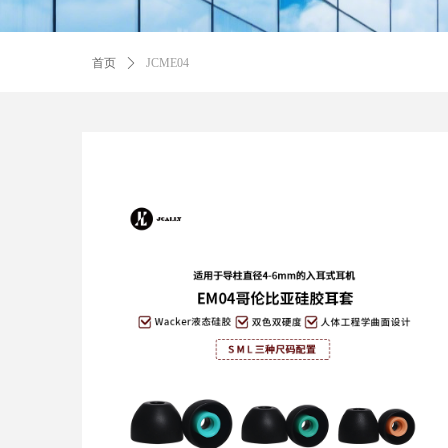
首页
ꄲ
JCME04